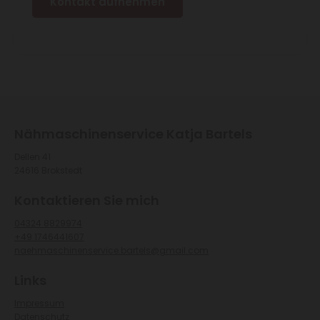
Kontakt aufnehmen
​​Nähmaschinenservice Katja Bartels​
Dellen 41
24616 Brokstedt
Kontaktieren Sie mich
​​04324 8829974​
+49 1746441607
​​​naehmaschinenservice.bartels@gmail.com​​
Links
Impressum
Datenschutz