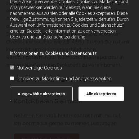
Diese Website verwendet Cookies. Cookies zu Marketing- und
sodass ich Reparaturen aller Art zeitnah und zu
Analysezwecken werden nur gesetzt, wenn Sie diese
einem fairen Preis durchführen kann. Mit wenigen
nachstehend auswählen oder alle Cookies akzeptieren. Diese
Ausnahmen, biete ich Wartung und Reparatur fast
freiwillige Zustimmung können Sie jederzeit widerrufen. Durch
Auswahl von „Informationen zu Cookies und Datenschutz“
aller Fabrikate an (außer W6, Bernina mit Jumbo
erhalten Sie detaillierte Information zu den verwendeten
Spulen, Industrienähmaschinen und Discounter
Cookies und zur Datenschutzerklärung.
Overlockmaschine wie z.B. AEG). Treten Sie mit mir
in Kontakt, um einen unverbindlichen
Informationen zu Cookies und Datenschutz
Beratungstermin zur Nähmaschinenreparatur in
meiner Werkstatt in Brokstedt zu vereinbaren!
Notwendige Cookies
Cookies zu Marketing- und Analysezwecken
Ausgewählte akzeptieren
Alle akzeptieren
Kontaktieren Sie mich!
Nehmen Sie noch heute Kontakt mit mir auf,
ich berate Sie gerne zu meinen Leistungen.